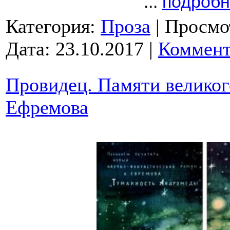
...
подробно
Категория:
Проза
|
Просмо
Дата:
23.10.2017
|
Коммент
Провидец. Памяти великог
Ефремова